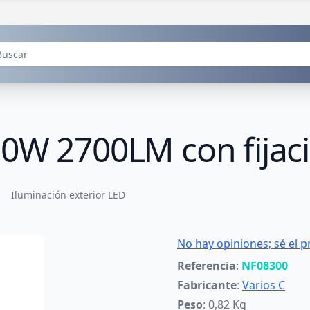
0W 2700LM con fijaci
Iluminación exterior LED
No hay opiniones; sé el p
Referencia
:
NF08300
Fabricante
:
Varios C
Peso
: 0,82 Kg