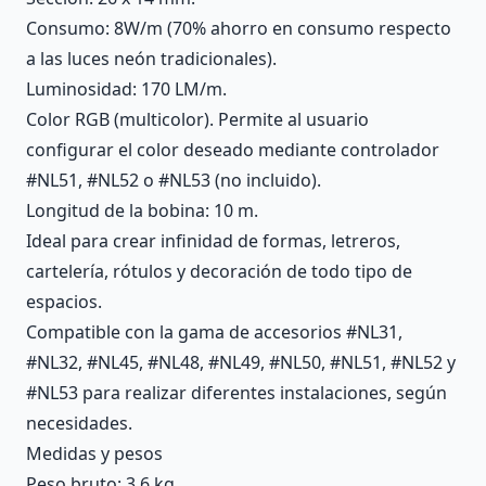
Consumo: 8W/m (70% ahorro en consumo respecto
a las luces neón tradicionales).
Luminosidad: 170 LM/m.
Color RGB (multicolor). Permite al usuario
configurar el color deseado mediante controlador
#NL51, #NL52 o #NL53 (no incluido).
Longitud de la bobina: 10 m.
Ideal para crear infinidad de formas, letreros,
cartelería, rótulos y decoración de todo tipo de
espacios.
Compatible con la gama de accesorios #NL31,
#NL32, #NL45, #NL48, #NL49, #NL50, #NL51, #NL52 y
#NL53 para realizar diferentes instalaciones, según
necesidades.
Medidas y pesos
Peso bruto: 3.6 kg