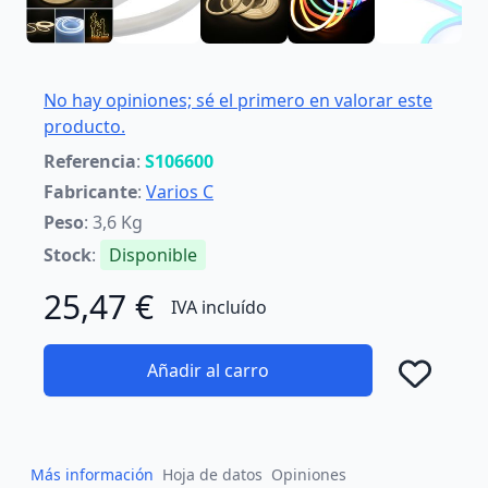
No hay opiniones; sé el primero en valorar este
producto.
Referencia
:
S106600
Fabricante
:
Varios C
Peso
: 3,6 Kg
Stock
:
Disponible
25,47 €
IVA incluído
Añadir al carro
Añad
Más información
Hoja de datos
Opiniones