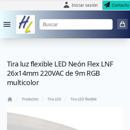
Iniciar sesión
Contacto
Tira luz flexible LED Neón Flex LNF
26x14mm 220VAC de 9m RGB
multicolor
Productos
Tira LED
Tira LED flexible
Home