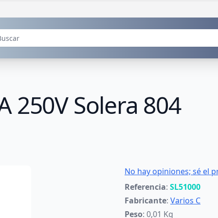
A 250V Solera 804
No hay opiniones; sé el p
Referencia
:
SL51000
Fabricante
:
Varios C
Peso
: 0,01 Kg