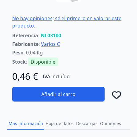
No hay opiniones; sé el primero en valorar este
producto.
Referencia
:
NL03100
Fabricante
:
Varios C
Peso
: 0,04 Kg
Stock
:
Disponible
0,46 €
IVA incluído
Añadir al carro
Añad
Más información
Hoja de datos
Descargas
Opiniones