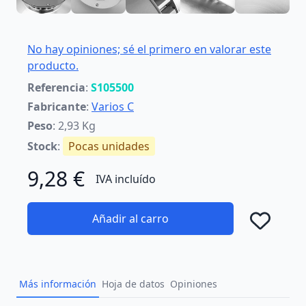
No hay opiniones; sé el primero en valorar este
producto.
Referencia
:
S105500
Fabricante
:
Varios C
Peso
: 2,93 Kg
Stock
:
Pocas unidades
9,28 €
IVA incluído
Añadir al carro
Añad
Más información
Hoja de datos
Opiniones