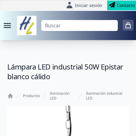
Iniciar sesión
Contacto
Lámpara LED industrial 50W Epistar
blanco cálido
Iluminación
Iluminación industrial
Productos
LED
LED
Home