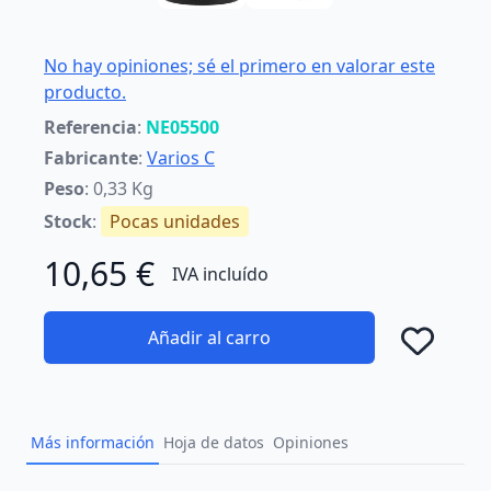
No hay opiniones; sé el primero en valorar este
producto.
Referencia
:
NE05500
Fabricante
:
Varios C
Peso
: 0,33 Kg
Stock
:
Pocas unidades
10,65 €
IVA incluído
Añadir al carro
Añad
Más información
Hoja de datos
Opiniones