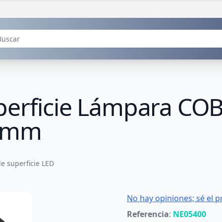
perficie Lámpara CO
85mm
de superficie LED
No hay opiniones; sé el p
Referencia
:
NE05400