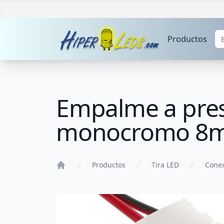
Productos
Empalme a presi
monocromo 8
Productos
Tira LED
Conex
Home