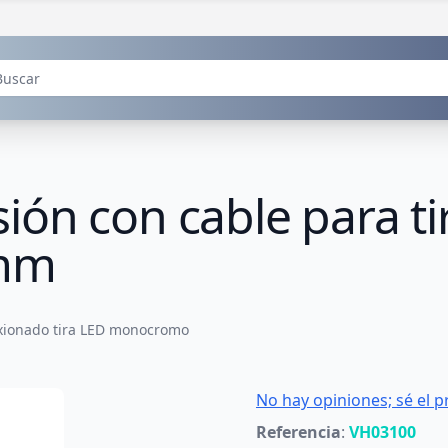
ón con cable para ti
mm
ionado tira LED monocromo
No hay opiniones; sé el p
Referencia
:
VH03100