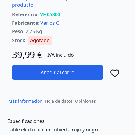
producto.
Referencia
:
VH05300
Fabricante
:
Varios C
Peso
: 2,75 Kg
Stock
:
Agotado
39,99 €
IVA incluído
Añadir al carro
Añad
Más información
Hoja de datos
Opiniones
Description
Especificaciones
Cable electrico con cubierta rojo y negro.