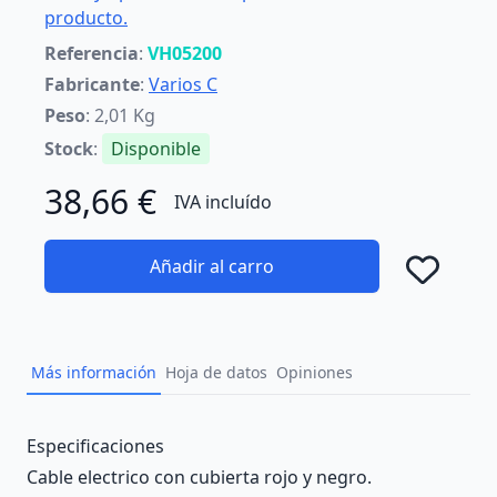
producto.
Referencia
:
VH05200
Fabricante
:
Varios C
Peso
: 2,01 Kg
Stock
:
Disponible
38,66 €
IVA incluído
Añadir al carro
Añad
Más información
Hoja de datos
Opiniones
Description
Especificaciones
Cable electrico con cubierta rojo y negro.