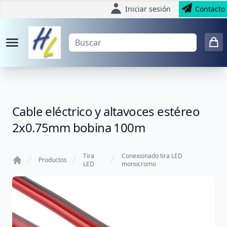
Iniciar sesión
Contacto
Cable eléctrico y altavoces estéreo
2x0.75mm bobina 100m
Tira
Conexionado tira LED
Productos
LED
monocromo
Home