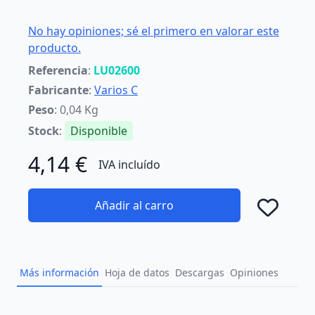
No hay opiniones; sé el primero en valorar este
producto.
Referencia
:
LU02600
Fabricante
:
Varios C
Peso
: 0,04 Kg
Stock
:
Disponible
4,14 €
IVA incluído
Añadir al carro
Añad
Más información
Hoja de datos
Descargas
Opiniones