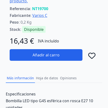
producto.
Referencia
:
NT19700
Fabricante
:
Varios C
Peso
: 0,2 Kg
Stock
:
Disponible
16,43 €
IVA incluído
Añadir al carro
Añad
Más información
Hoja de datos
Opiniones
Description
Especificaciones
Bombilla LED tipo G45 esférica con rosca E27 10
unidades.