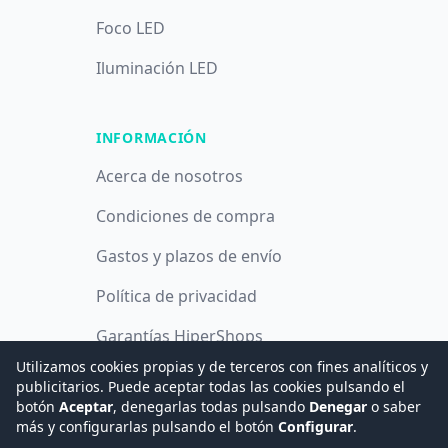
Foco LED
Iluminación LED
INFORMACIÓN
Acerca de nosotros
Condiciones de compra
Gastos y plazos de envío
Política de privacidad
Garantías HiperShops
Utilizamos cookies propias y de terceros con fines analíticos y
Política de cookies
publicitarios. Puede aceptar todas las cookies pulsando el
botón
Aceptar
, denegarlas todas pulsando
Denegar
o saber
más y configurarlas pulsando el botón
Configurar
.