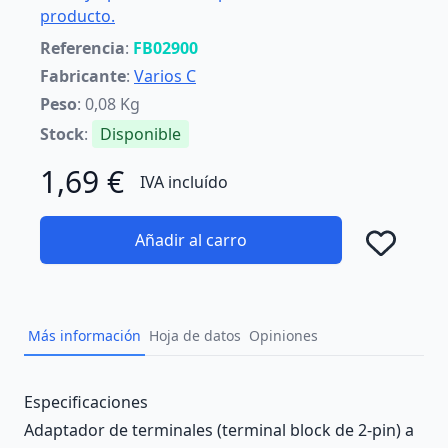
producto.
Referencia
:
FB02900
Fabricante
:
Varios C
Peso
: 0,08 Kg
Stock
:
Disponible
1,69 €
IVA incluído
Añadir al carro
Añad
Más información
Hoja de datos
Opiniones
Description
Especificaciones
Adaptador de terminales (terminal block de 2-pin) a